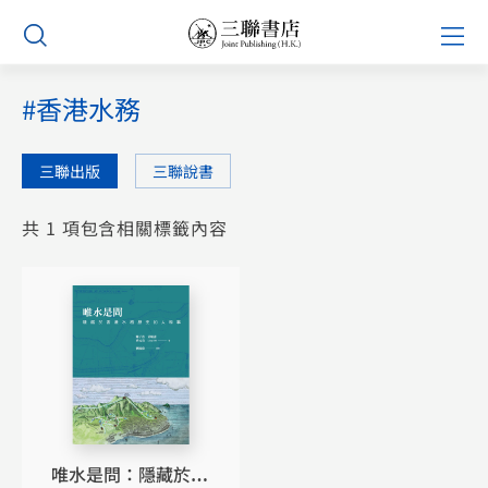
Skip
Prim
to
Men
content
#香港水務
三聯出版
三聯說書
共 1 項包含相關標籤內容
唯水是問：隱藏於香