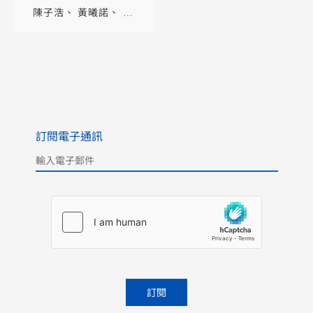
港水務歷史的人和事
陳子浩
黃曦諾
蔡
元貴
訂閱電子通訊
Please leave this field empty.