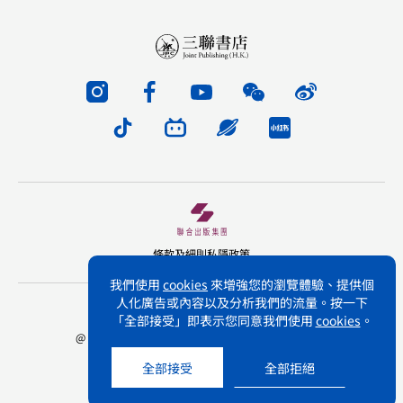
條款及細則
私隱政策
我們使用
cookies
來增強您的瀏覽體驗、提供個
人化廣告或內容以及分析我們的流量。按一下
版權所有 不得轉載 三聯書店(香港)有限公司
「全部接受」即表示您同意我們使用
cookies
。
@ Joint Publishing (Hong Kong) Company Limited.
All rights reserved.
全部接受
全部拒絕