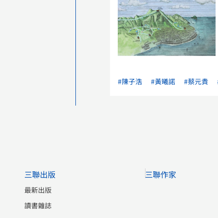
#陳子浩
#黃曦諾
#蔡元貴
三聯出版
三聯作家
最新出版
讀書雜誌