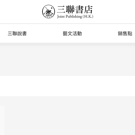
三聯說書
藝文活動
銷售點