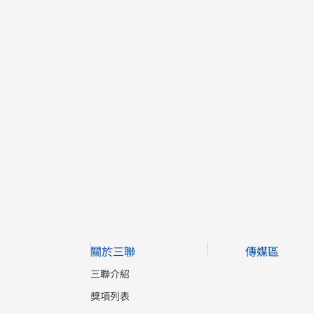
關於三聯
傳媒區
三聯介紹
獎項列表