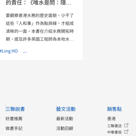
的責任：《唯水是問：隱藏
於香港水務歷史的人和事》
要觀察香港水務的歷史面貌，少不了
這些「人和事」作為點與線，才組成
清晰的一面。本書在介紹水務開拓時
期，提及許多英國工程師為本地水務
奠定重要基礎……
#Ling HO
...
三聯說書
藝文活動
銷售點
好書推薦
最新活動
香港
三聯書店
做書手記
活動回顧
中華書局