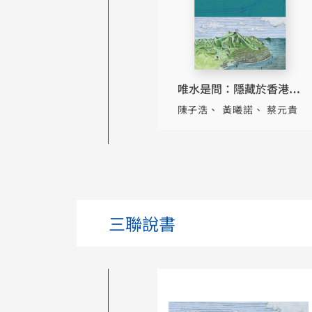
唯水是問：隱藏於香港水
務歷史的人和事
陳子浩
黃曦諾
蔡元貴
三聯說書