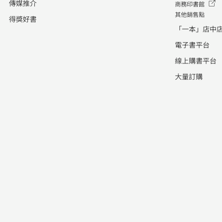
傳媒推介
商務印書館
其他銷售點
得獎好書
「一本」店中
電子書平台
線上購書平台
大量訂購