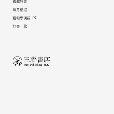
得獎好書
每月精選
輕鬆學漢語
好書一覽