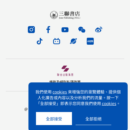
條款及細則
私隱政策
我們使用
cookies
來增強您的瀏覽體驗、提供個
人化廣告或內容以及分析我們的流量。按一下
版權所有 不得轉載 三聯書店(香港)有限公司
「全部接受」即表示您同意我們使用
cookies
。
@ Joint Publishing (Hong Kong) Company Limited.
All rights reserved.
全部接受
全部拒絕