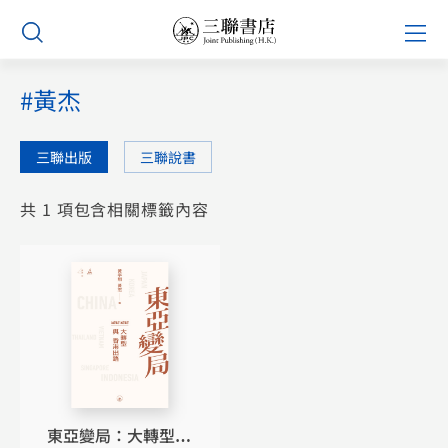
Skip
Prim
to
Men
content
#黃杰
三聯出版
三聯說書
共 1 項包含相關標籤內容
東亞變局：大轉型與