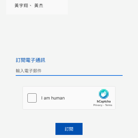
香港出路
黃宇翔
黃杰
訂閱電子通訊
Please leave this field empty.