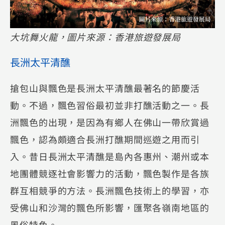
大坑舞火龍，圖片來源：香港旅遊發展局
長洲太平清醮
搶包山與飄色是長洲太平清醮最著名的節慶活
動。不過，飄色習俗最初並非打醮活動之一。長
洲飄色的出現，是因為有鄉人在佛山一帶欣賞過
飄色，認為頗適合長洲打醮期間巡遊之用而引
入。昔日長洲太平清醮是島內各惠州、潮州或本
地團體競逐社會影響力的活動，飄色製作是各族
群互相競爭的方法。長洲飄色技術上的學習，亦
受佛山和沙灣的飄色所影響，匯聚各嶺南地區的
風俗特色。