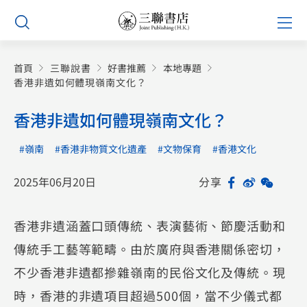
Skip
Prim
to
Men
content
首頁
三聯說書
好書推薦
本地專題
香港非遺如何體現嶺南文化？
香港非遺如何體現嶺南文化？
#嶺南
#香港非物質文化遺產
#文物保育
#香港文化
2025年06月20日
分享
Facebook
Sina
WeCh
Sh
Weibo
香港非遺涵蓋口頭傳統、表演藝術、節慶活動和
傳統手工藝等範疇。由於廣府與香港關係密切，
不少香港非遺都摻雜嶺南的民俗文化及傳統。現
時，香港的非遺項目超過500個，當不少儀式都