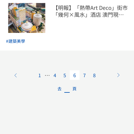
【明報】「熱帶Art Deco」街市
「幾何×風水」酒店 澳門現代
建築見融合美學
#建築美學
…
1
4
5
6
7
8
去
頁