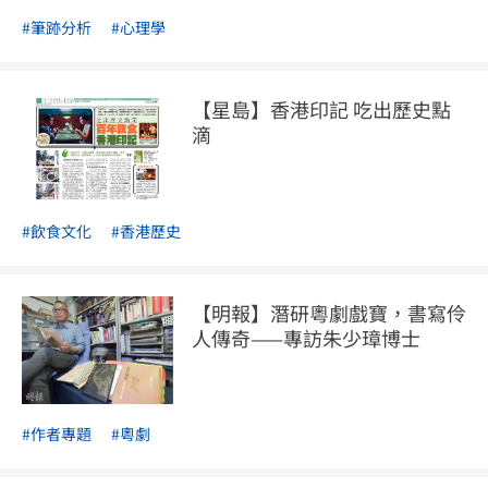
#筆跡分析
#心理學
【星島】香港印記 吃出歷史點
滴
#飲食文化
#香港歷史
【明報】潛研粵劇戲寶，書寫伶
人傳奇——專訪朱少璋博士
#作者專題
#粵劇