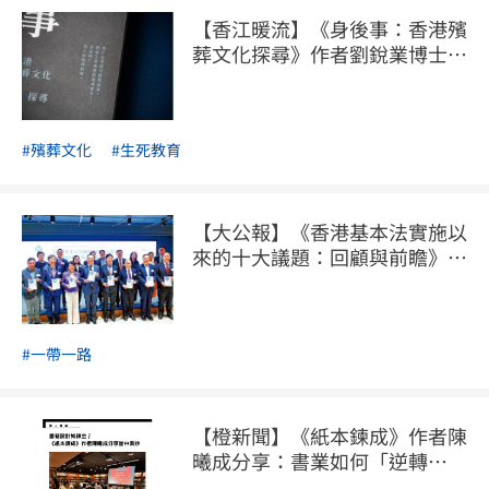
【香江暖流】《身後事：香港殯
葬文化探尋》作者劉銳業博士專
訪
#殯葬文化
#生死教育
【大公報】《香港基本法實施以
來的十大議題：回顧與前瞻》新
書發佈會完滿舉行
#一帶一路
【橙新聞】《紙本鍊成》作者陳
曦成分享：書業如何「逆轉
勝」？