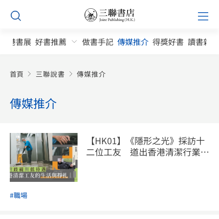
Skip
Prim
to
Men
content
香港書展
好書推薦
做書手記
傳媒推介
得獎好書
讀書雜誌
首頁
三聯說書
傳媒推介
傳媒推介
【HK01】《隱形之光》採訪十
二位工友 道出香港清潔行業悲
歌
#職場