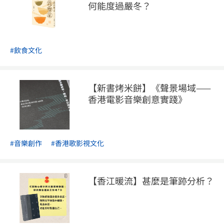
何能度過嚴冬？
#飲食文化
【新書烤米餅】《聲景場域——
香港電影音樂創意實踐》
#音樂創作
#香港歌影視文化
【香江暖流】甚麼是筆跡分析？