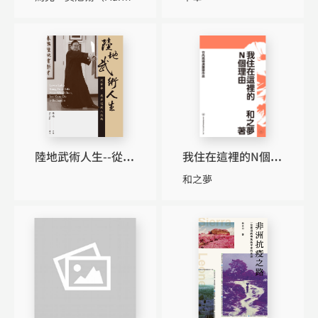
陸地武術人生--從詠
我住在這裡的N個理
春、截拳道到八段
由
和之夢
錦