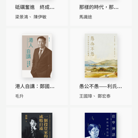
砥礪奮進 終成大
那樣的時代，那樣
道——企業家陶哲甫
的人（增補本）
梁景鴻
陳伊敏
馬識途
傳
（普通版）
港人自講：鄭國漢
愚公不愚——利氏家
口述自傳
族與香港世紀變遷
毛升
王國璋
鄭宏泰