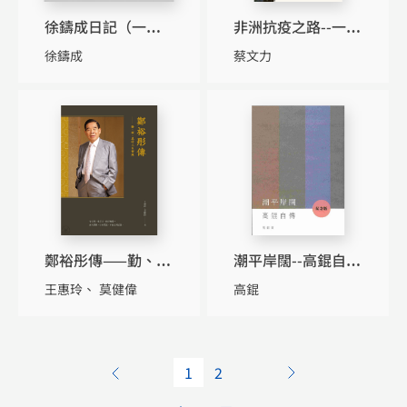
徐鑄成日記（一九
非洲抗疫之路--一位
四七－一九六六）
香港病毒免疫學家
徐鑄成
蔡文力
的見證
鄭裕彤傳——勤、
潮平岸闊--高錕自傳
誠、義的人生實踐
（紀念版）
王惠玲
莫健偉
高錕
（平裝）
1
2