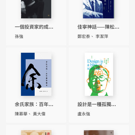
一個投資家的成敗
佳寧神話——陳松青
自述（繁體版）
的造神毀神
孫強
鄭宏泰
李潔萍
余氏家族：百年醫
設計是一種孤獨的
學傳承
幸福
陳慕華
黃大偉
盧永強