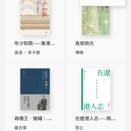
年少如歌——香港中
長旅微光
小學校訓、校歌、
張凌
李子建
傅曉
校史與文化
尋橋王．駱耀：尋
在遼港人志——跨越
找詠春的奧秘
世紀的足跡
嚴志偉
張立