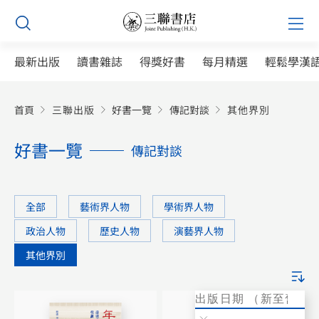
Skip
Prim
to
Men
content
最新出版
讀書雜誌
得獎好書
每月精選
輕鬆學漢
首頁
三聯出版
好書一覽
傳記對談
其他界別
好書一覽
傳記對談
全部
藝術界人物
學術界人物
政治人物
歷史人物
演藝界人物
其他界別