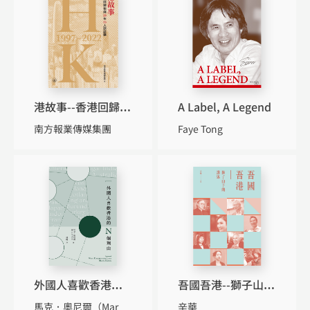
港故事--香港回歸祖
A Label, A Legend
國25年25人訪談錄
南方報業傳媒集團
Faye Tong
外國人喜歡香港的N
吾國吾港--獅子山下
個理由
的講述
辛華
程翰
馬克．奧尼爾（Mark O’Neill）