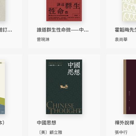
增訂二
誰道群生性命微——中國
霍韜晦先
古代詩文中的愛護動物思
系
曾琬淋
袁尚華
想
本）
中國思想
禪外說禪
〔美〕顧立雅
張中行