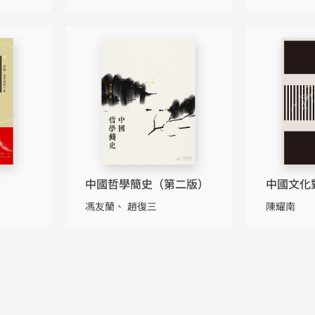
中國哲學簡史（第二版）
中國文化
本）（第
馮友蘭
趙復三
陳耀南