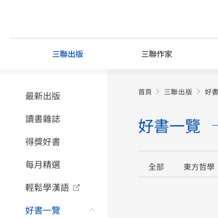
Skip
to
content
三聯出版
三聯作家
首頁
三聯出版
好
最新出版
讀書雜誌
好書一覽
得獎好書
每月精選
全部
東方哲學
輕鬆學漢語
好書一覽