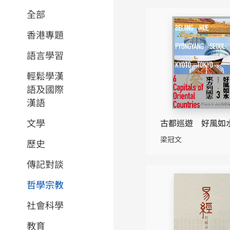
全部
香港專題
語言學習
輕鬆學漢
語及國際
漢語
文學
古都巡遊 好風如水
東方列國志
梁冠文
歷史
傳記對談
哲學宗教
社會科學
教育