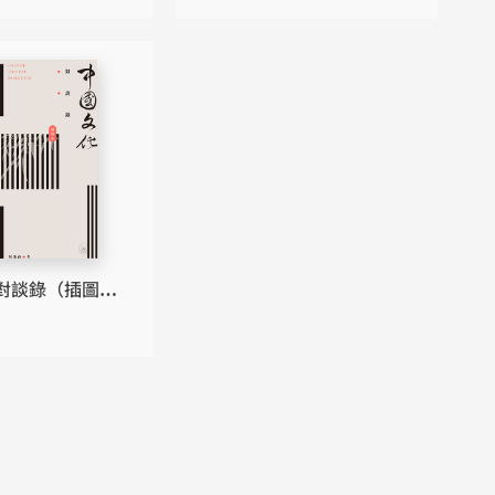
對談錄（插圖
二版）