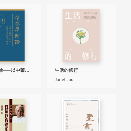
論——以中華傳
生活的修行
前沿科學的視角
Janet Lau