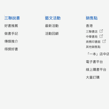
三聯說書
藝文活動
銷售點
好書推薦
最新活動
香港
三聯書店
做書手記
活動回顧
中華書局
傳媒推介
商務印書館
其他銷售點
得獎好書
「一本」店中
電子書平台
線上購書平台
大量訂購