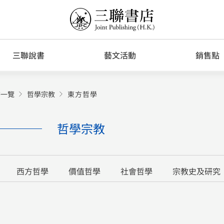
三聯說書
藝文活動
銷售點
書一覽
哲學宗教
東方哲學
哲學宗教
西方哲學
價值哲學
社會哲學
宗教史及研究