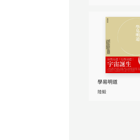
學易明道
陸毅