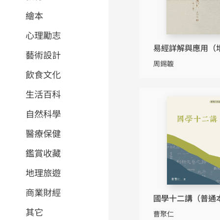
繪本
心理勵志
易經詳解與應用（
藝術設計
版）
周錫䪖
飲食文化
生活百科
自然科學
醫療保健
鑑賞收藏
地理旅遊
商業財經
國學十二講（普通
其它
曹聚仁