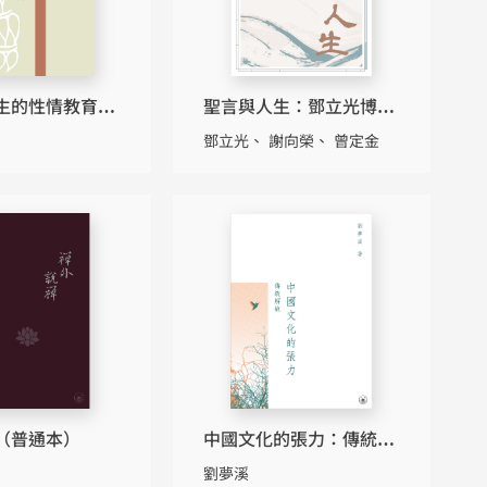
生的性情教育體
聖言與人生：鄧立光博士
文化專欄集
鄧立光
謝向榮
曾定金
（普通本）
中國文化的張力：傳統解
故
劉夢溪