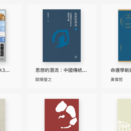
3——
思想的潛流：中國傳統文
命運學新
化中的理性與公義（上下
統文化與
歐陽瑩之
黃偉哲
冊）
解讀