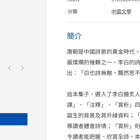
分類
中國文學
簡介
唐朝是中國詩歌的黃金時代
最燦爛的幾顆之一。李白的
出：「白也詩無敵，飄然思
這本集子，選入了李白膾炙
譯」、「注釋」、「賞析」
誕生的背景及其外緣資料；
導讀者體會詩情；「賞析」
令讀者能把握、欣賞全詩。