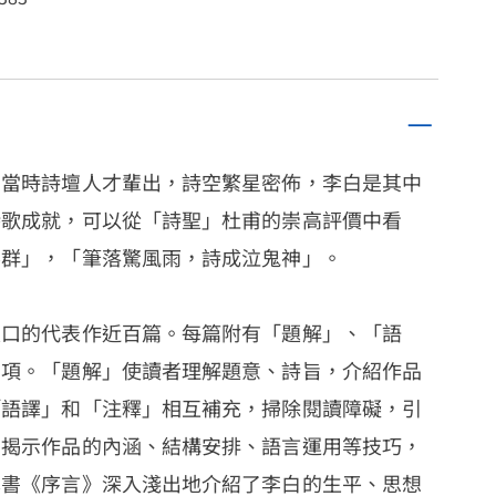
。當時詩壇人才輩出，詩空繁星密佈，李白是其中
詩歌成就，可以從「詩聖」杜甫的崇高評價中看
不群」，「筆落驚風雨，詩成泣鬼神」。
人口的代表作近百篇。每篇附有「題解」、「語
四項。「題解」使讀者理解題意、詩旨，介紹作品
「語譯」和「注釋」相互補充，掃除閱讀障礙，引
則揭示作品的內涵、結構安排、語言運用等技巧，
本書《序言》深入淺出地介紹了李白的生平、思想