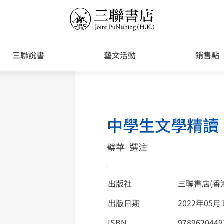
三聯說書
藝文活動
銷售點
中學生文學精讀
璧華
選注
出版社
三聯書店(香
出版日期
2022年05月
ISBN
9789620449