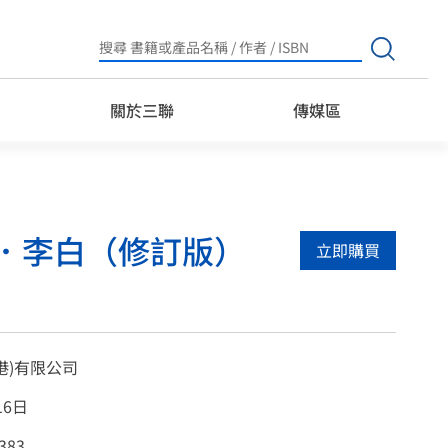
Search
for:
關於三聯
傳媒區
．李白（修訂版）
立即購買
港)有限公司
16日
383