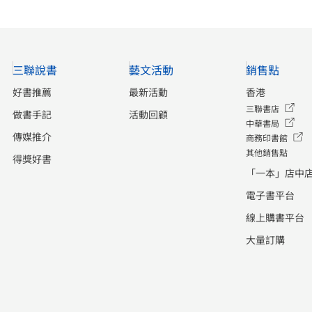
三聯說書
藝文活動
銷售點
好書推薦
最新活動
香港
三聯書店
做書手記
活動回顧
中華書局
傳媒推介
商務印書館
其他銷售點
得獎好書
「一本」店中
電子書平台
線上購書平台
大量訂購