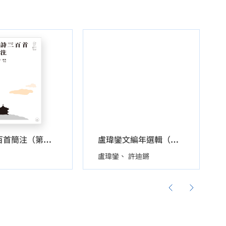
唐詩三百首簡注（第二版）
盧瑋鑾文編年選輯（三卷套裝）
盧瑋鑾
許迪鏘