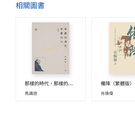
相關圖書
備降（繁體版）
那樣的時代，那樣的人（增補本）（普通版）
馬識途
肖煥偉