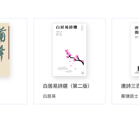
白居易詩選（第二版）
白居易
蘅塘退士