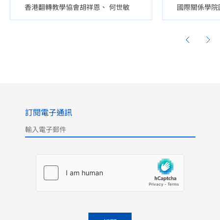
香港翻轉教學協會胡祥恩
何世敏
國際關係學院
訂閱電子通訊
Please leave this field empty.