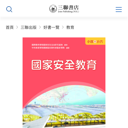
Skip
Prim
to
Men
content
首頁
三聯出版
好書一覽
教育