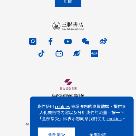
條款及細則
私隱政策
我們使用
cookies
來增強您的瀏覽體驗、提供個
人化廣告或內容以及分析我們的流量。按一下
版權所有 不得轉載 三聯書店(香港)有限公司
「全部接受」即表示您同意我們使用
cookies
。
@ Joint Publishing (Hong Kong) Company Limited.
All rights reserved.
全部接受
全部拒絕