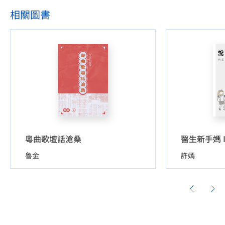
相關圖書
粵曲歌壇話滄桑
醫生新手媽 
魯金
許嫣