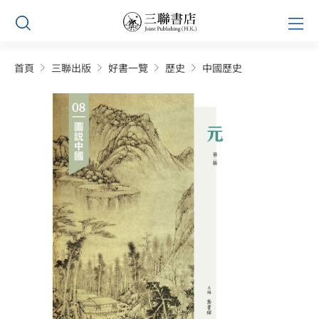
Skip
Prim
to
Men
content
首頁
三聯出版
好書一覽
歷史
中國歷史