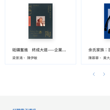
余氏家族：
砥礪奮進 終成大道——企業家陶哲甫傳
梁景鴻
陳伊敏
陳慕華
黃大