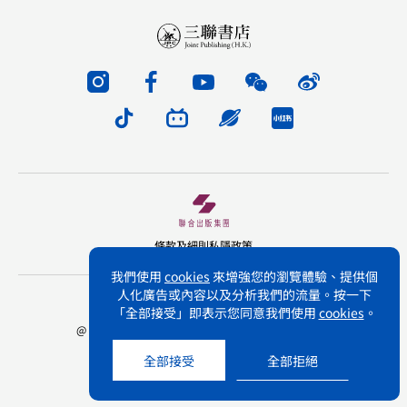
條款及細則
私隱政策
我們使用
cookies
來增強您的瀏覽體驗、提供個
人化廣告或內容以及分析我們的流量。按一下
版權所有 不得轉載 三聯書店(香港)有限公司
「全部接受」即表示您同意我們使用
cookies
。
@ Joint Publishing (Hong Kong) Company Limited.
All rights reserved.
全部接受
全部拒絕