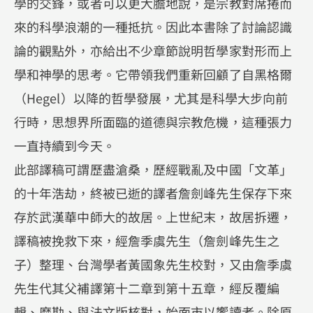
學的交鋒，或者可以更大膽地說，是宗教對席捲而
來的科學浪潮的一種抵抗。因此本書除了討論認識
論的觀點外，亦給出不少章節說明哲學家對形而上
學和神學的思考。它帶領我們重新回顧了自黑格爾
（Hegel）以降的哲學發展，尤其是科學大步向前
行時，思想界所面臨的道德與宗教危機，這種張力
一直持續到今天。
此部譯稿可謂歷盡滄桑，歷經戰亂及中國「文革」
的十年浩劫，終被已逝的譯者詹劍峰先生保存下來
存於武漢華中師大的故居。上世紀末，故居拆遷，
譯稿被挽救下來，經詹季虞先生（詹劍峰先生之
子）整理、台灣學者黃國象先生校對，又由詹季虞
先生代其父補譯第十二章到第十五章，經反覆編
輯、磨勘、與法文版核對，始面市以饗讀者。除原