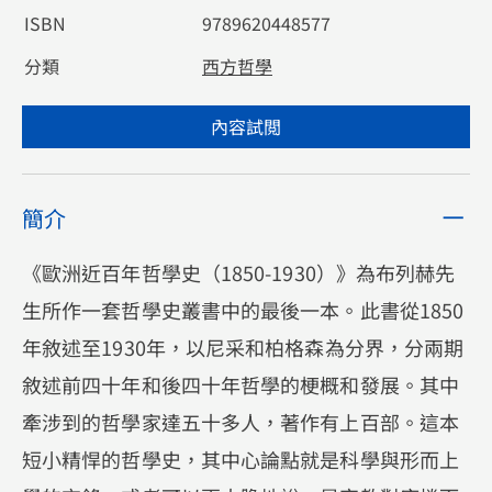
ISBN
9789620448577
分類
西方哲學
內容試閲
簡介
《歐洲近百年哲學史（1850-1930）》為布列赫先
生所作一套哲學史叢書中的最後一本。此書從1850
年敘述至1930年，以尼采和柏格森為分界，分兩期
敘述前四十年和後四十年哲學的梗概和發展。其中
牽涉到的哲學家達五十多人，著作有上百部。這本
短小精悍的哲學史，其中心論點就是科學與形而上