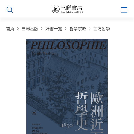
Skip
Prim
to
Men
content
首頁
三聯出版
好書一覽
哲學宗教
西方哲學