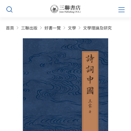
Skip
Prim
to
Men
content
首頁
三聯出版
好書一覽
文學
文學理論及研究