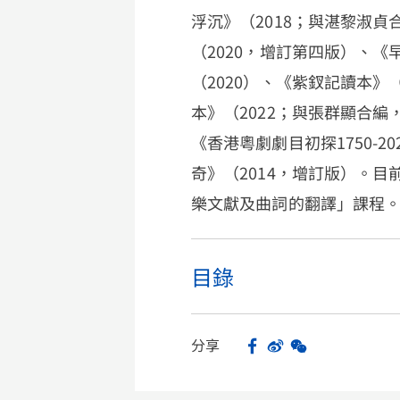
浮沉》（2018；與湛黎淑貞
（2020，增訂第四版）、
（2020）、《紫釵記讀本》
本》（2022；與張群顯合編
《香港粵劇劇目初探1750-2
奇》（2014，增訂版）。
樂文獻及曲詞的翻譯」課程
目錄
分享
Facebook
Sina Weibo
WeChat
Share