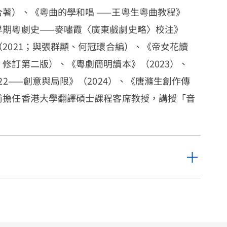
合著）、《粵曲的學和唱 ——王粵生粵曲教程》
《早期粵劇史——麥嘯霞〈廣東戲劇史略〉校注》
（2021；與張群顯、何冠環合編）、《帝女花讀
，修訂第二版）、《粵劇簡明讀本》（2023）、
022——創意與局限》（2024）、《唐滌生創作傳
目前擔任香港大學翻譯碩士課程客席教授，講授「音
。