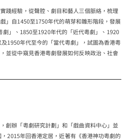
和實踐經驗，從聲腔、劇目和藝人三個脈絡，梳理
」自1450至1750年代的萌芽和雛形階段，發展
粵劇」、1850至1920年代的「近代粵劇」、1920
以及1950年代至今的「當代粵劇」，試圖為香港粵
廓，並從中窺見香港粵劇發展如何反映政治、社會
授，創辦「粵劇研究計劃」和「戲曲資料中心」並
國，2015年回香港定居，近著有《香港神功粵劇的