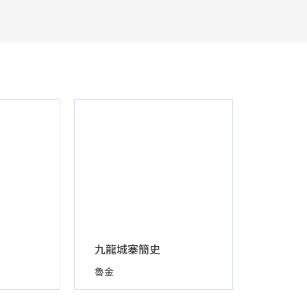
九龍城寨簡史
魯金