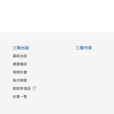
三聯出版
三聯作家
最新出版
讀書雜誌
得獎好書
每月精選
輕鬆學漢語
好書一覽