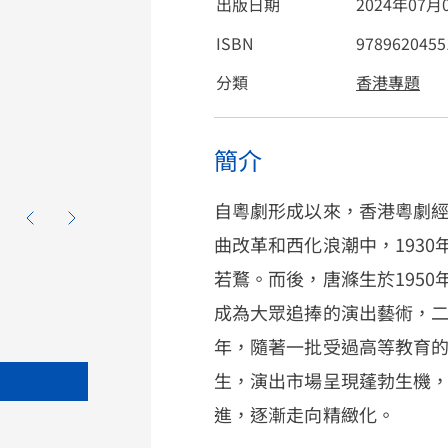
出版日期
2024年07月
ISBN
9789620455
分類
香港專題
簡介
自粵劇形成以來，香港粵劇
曲改革和西化浪潮中，193
若鶩。而後，唐滌生於195
成為大眾追捧的演出藝術，二者
年，隨著一批受過高等教育
生，演出市場呈現蓬勃生機
進，逐漸走向精緻化。