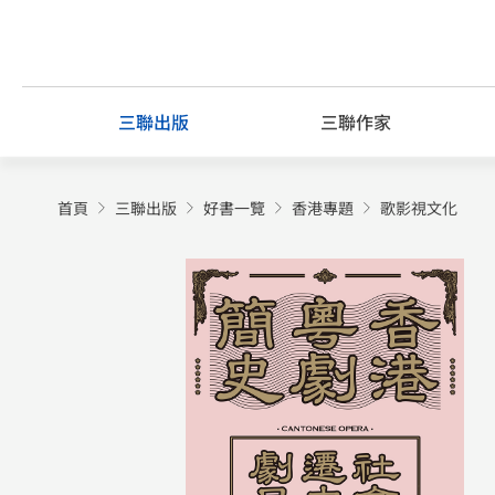
Skip
to
content
三聯出版
三聯作家
首頁
三聯出版
好書一覽
香港專題
歌影視文化