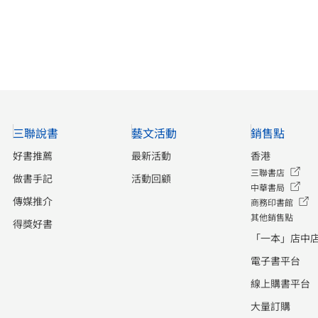
三聯說書
藝文活動
銷售點
好書推薦
最新活動
香港
三聯書店
做書手記
活動回顧
中華書局
傳媒推介
商務印書館
其他銷售點
得獎好書
「一本」店中
電子書平台
線上購書平台
大量訂購