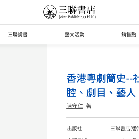
三聯說書
藝文活動
銷售點
香港粵劇簡史-
腔、劇目、藝人
陳守仁
著
出版社
三聯書店(香