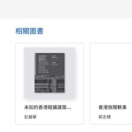
相關圖書
香港旅聞軼事
未知的香港粗獷建築——細節與美學
彭展華
郭志標