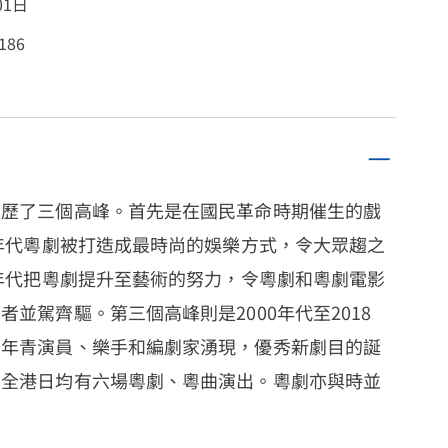
01日
186
經歷了三個高峰。首先是在國民革命時期催生的戲
0年代粵劇被打造成最時尚的娛樂方式，令大眾趨之
0年代把粵劇提升至藝術的努力，令粵劇和粵劇電影
並駕齊驅。第三個高峰則是2000年代至2018
的年青演員、樂手和編劇家湧現，優秀新劇目的誕
，全港日均有六場粵劇、粵曲演出。粵劇亦與時並