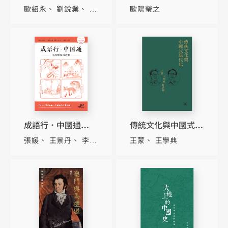
文化傳承
統文化中的理性與公
歐紹永
劉銳業
陳
歐陽瑩之
義（上下冊）
漢傑
成語行．中國通——
傳統文化與中國式現
中高級漢語教材
代化——王蒙 王學典
張媛
王景丹
李
王蒙
王學典
（HSK六級適用）
對談錄
杰
許國萍
（簡體版）