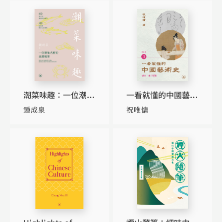
Matta
潮菜味趣：一位潮汕
一看就懂的中國藝術
名廚的食膳隨筆
史．書畫卷3（盛
鍾成泉
祝唯慵
唐：盛世濃妝）