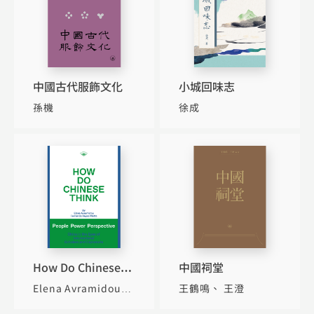
中國古代服飾文化
小城回味志
孫機
徐成
How Do Chinese
中國祠堂
Think?
Elena Avramidou
王鶴鳴
王澄
Fernando Reyes