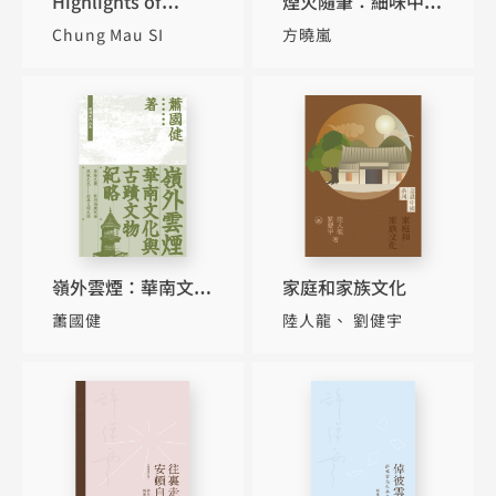
Highlights of
煙火隨筆：細味中國
Chinese Culture
菜餚文化
Chung Mau SI
方曉嵐
嶺外雲煙：華南文化
家庭和家族文化
與古蹟文物紀略
蕭國健
陸人龍
劉健宇