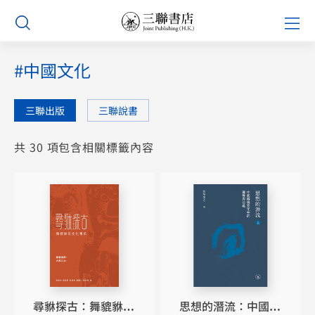
Skip
Prim
to
Men
content
#中國文化
三聯出版
三聯說書
共 30 項包含相關標籤內容
尋貅探古：舞貔貅及
思想的潛流：中國傳