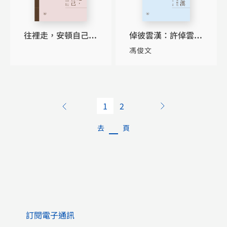
往裡走，安頓自己
倬彼雲漢：許倬雲先
（繁體增訂版）
生學思歷程
馮俊文
1
2
去
頁
訂閱電子通訊