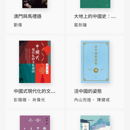
澳門與馬禮遜
大地上的中國史：藏
在地理裏的歷史
劉偉
葛劍雄
中國式現代化的文化
活中國的姿態
基因
彭璐璐
肖偉光
內山完造
陳健成