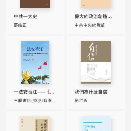
中共一大史
偉大的政治創造——
中國新型政黨制度
邵維正
中共中央統戰部
一法安香江——《中
我們為什麼自信
華人民共和國香港特
三聯書店(香港)有限公
劉哲昕
別行政區維護國家安
司
大公文匯傳媒集
全法》公布實施5周
團
年文集