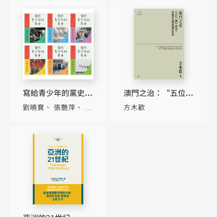
寫給青少年的黨史
澳門之治：“五位一
（全六冊套裝）
體”視角下特區政治
劉曉寶
張艷萍
李
方木歡
體制運作研究
步前
邵維正