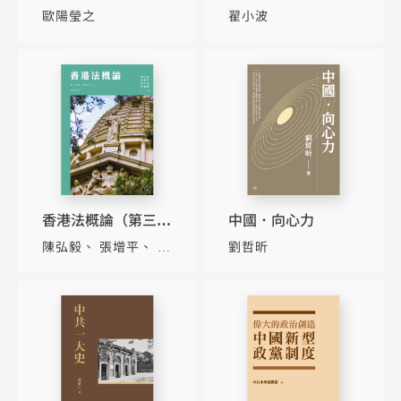
統文化中的理性與公
歐陽瑩之
翟小波
義（上下冊）
香港法概論（第三
中國．向心力
版）（修訂版）
陳弘毅
張增平
陳
劉哲昕
文敏