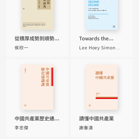
從積厚成勢到順勢而
Towards the
為：中國政法體制的
Second Decade: A
侯欣一
Lee Hoey Simon
形成（1926-2018）
Ten-Year Review
Bryan Luk
Derek
of China’s Belt
Cheung Chun Pong
and Road Initiative
中國共產黨歷史通識
讀懂中國共產黨
課
李忠傑
謝春濤