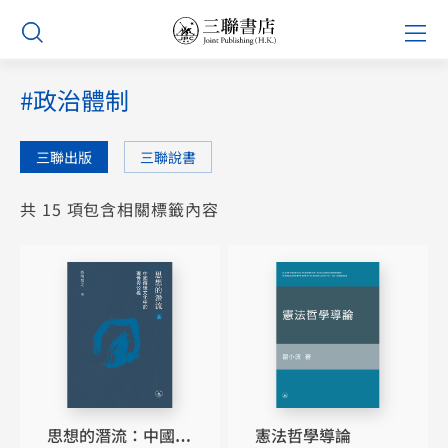
Skip
Prim
to
Men
content
#政治體制
三聯出版
三聯說書
共 15 項包含相關標籤內容
思想的潛流：中國傳
憲法哲學導論