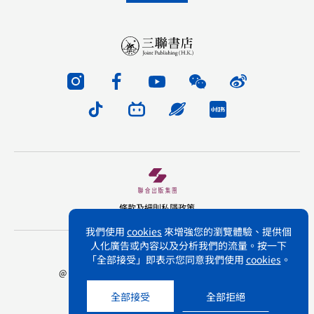
條款及細則
私隱政策
我們使用
cookies
來增強您的瀏覽體驗、提供個
人化廣告或內容以及分析我們的流量。按一下
版權所有 不得轉載 三聯書店(香港)有限公司
「全部接受」即表示您同意我們使用
cookies
。
@ Joint Publishing (Hong Kong) Company Limited.
All rights reserved.
全部接受
全部拒絕