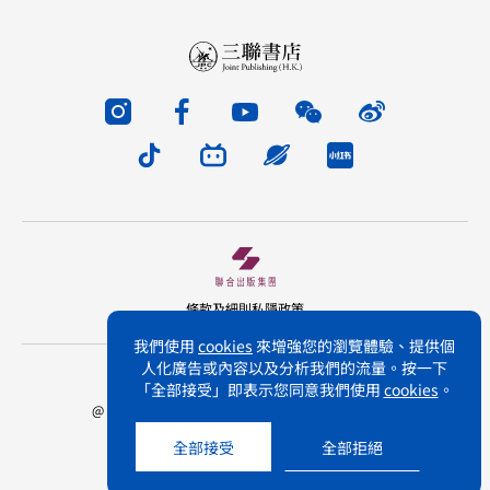
條款及細則
私隱政策
我們使用
cookies
來增強您的瀏覽體驗、提供個
人化廣告或內容以及分析我們的流量。按一下
版權所有 不得轉載 三聯書店(香港)有限公司
「全部接受」即表示您同意我們使用
cookies
。
@ Joint Publishing (Hong Kong) Company Limited.
All rights reserved.
全部接受
全部拒絕