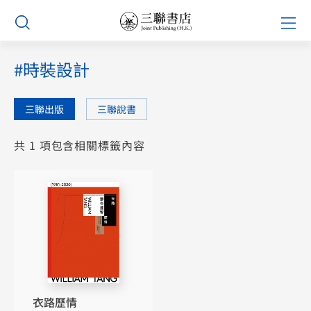
Skip
Prim
to
Men
content
#時裝設計
三聯出版
三聯說書
共 1 項包含相關標籤內容
衣路歷情