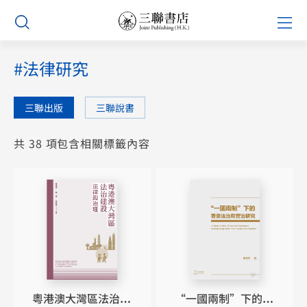
Skip
Prim
to
Men
content
#法律研究
三聯出版
三聯說書
共 38 項包含相關標籤內容
粵港澳大灣區法治建
“一國兩制”下的香