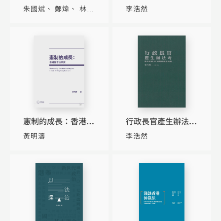
設：法律與治理
港法治和管治研究
朱國斌
鄭煒
林詠
李浩然
茵
憲制的成長：香港基
行政長官產生辦法考
本法研究
——基本法第45條起
黃明濤
李浩然
草過程概覽