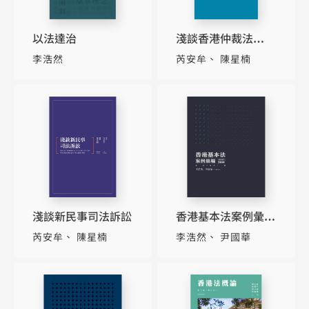
以法達治
淺談香港仲裁法
（How to Be an
李浩然
芮安牟
陳星楠
Arbitrator: A Perso
淺談新民事司法訴訟
香港基本法案例彙編
（1997-2010）（第
芮安牟
陳星楠
李浩然
尹國華
一條至第四十二條）