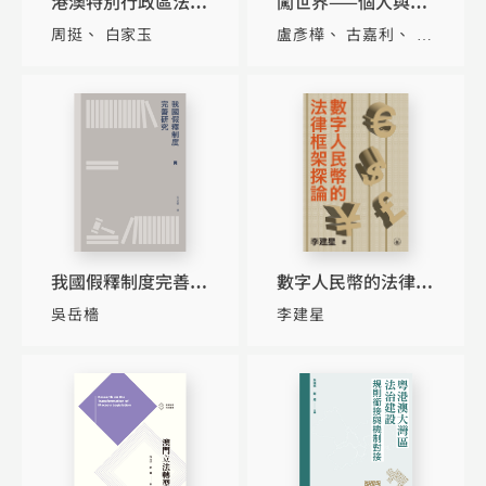
港澳特別行政區法律
闖世界——個人與企
援助制度研究
業出海寶典（簡體
周挺
白家玉
盧彥樺
古嘉利
盧
版）
榮俊
我國假釋制度完善研
數字人民幣的法律框
究
架探論
吳岳檣
李建星