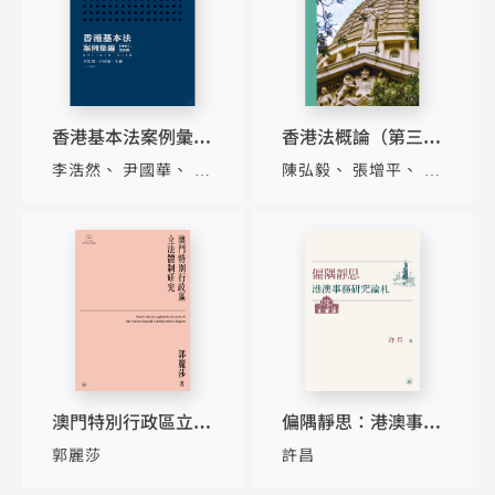
香港基本法案例彙編
香港法概論（第三
（1997-2010）（第
版）（修訂版）
李浩然
尹國華
王
陳弘毅
張增平
陳
四十三條至第一百六
靜
文敏
十條）
澳門特別行政區立法
偏隅靜思：港澳事務
體制研究
研究論札
郭麗莎
許昌