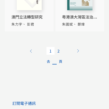
澳門立法轉型研究
粵港澳大灣區法治建
設：規則銜接與機制
朱力宇
彭君
朱國斌
鄭煒
對接
1
2
去
頁
訂閱電子通訊