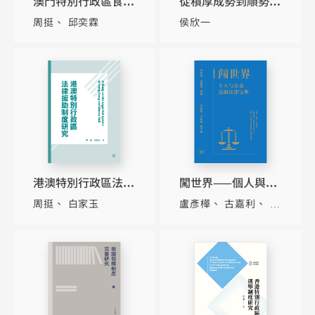
澳門特別行政區食品
從積厚成勢到順勢而
安全事件行政應急權
為：中國政法體制的
周挺
邱奕霖
侯欣一
制度研究
形成（1926-2018）
港澳特別行政區法律
闖世界——個人與企
援助制度研究
業出海寶典（簡體
周挺
白家玉
盧彥樺
古嘉利
盧
版）
榮俊