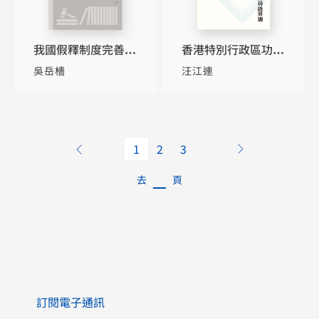
我國假釋制度完善研
香港特別行政區功能
究
界別選舉制度研究
吳岳檣
汪江連
1
2
3
去
頁
訂閱電子通訊