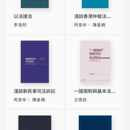
以法達治
淺談香港仲裁法
（How to Be an
李浩然
芮安牟
陳星楠
Arbitrator: A Perso
淺談新民事司法訴訟
一國兩制與基本法：
歷史、現實與未來
芮安牟
陳星楠
王振民