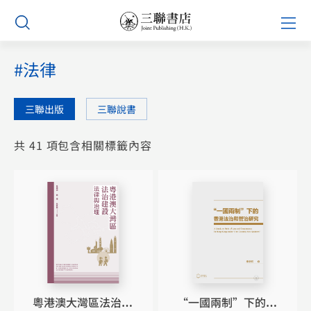
Skip
Prim
to
Men
content
#法律
三聯出版
三聯說書
共 41 項包含相關標籤內容
粵港澳大灣區法治建
“一國兩制”下的香