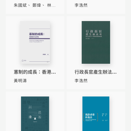
設：法律與治理
港法治和管治研究
朱國斌
鄭煒
林詠
李浩然
茵
憲制的成長：香港基
行政長官產生辦法考
本法研究
——基本法第45條起
黃明濤
李浩然
草過程概覽