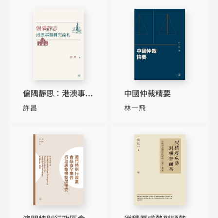
偏隅靜思：港澳事務
中國仲裁精要
研究論札
許昌
林一飛