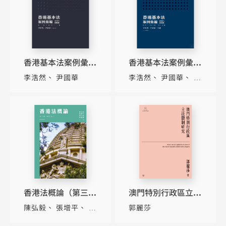
香港基本法案例彙編
香港基本法案例彙編
（1997-2010）（第
（1997-2010）（第
李浩然
尹國華
李浩然
尹國華
王
一條至第四十二條）
四十三條至第一百六
靜
十條）
香港法概論（第三
澳門特別行政區立法
版）（修訂版）
體制研究
陳弘毅
張增平
陳
郭麗莎
文敏