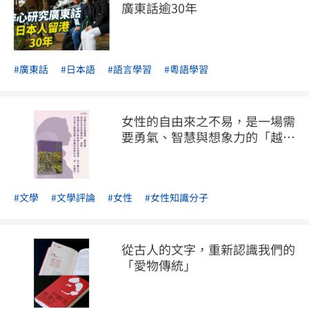
廣東話逾30年
#廣東話
#日本語
#語言學習
#粵語學習
女性的自由來之不易，是一場需
要勇氣、智慧與想象力的「越
界」行動
#文學
#文學評論
#女性
#女性知識分子
從古人的文字，重新認識我們的
「愛物傳統」