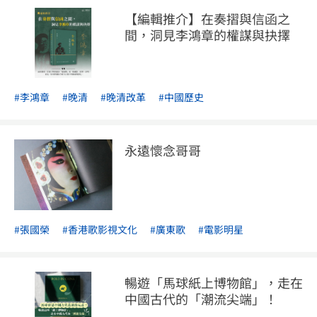
【編輯推介】在奏摺與信函之
間，洞見李鴻章的權謀與抉擇
#李鴻章
#晚清
#晚清改革
#中國歷史
永遠懷念哥哥
#張國榮
#香港歌影視文化
#廣東歌
#電影明星
暢遊「馬球紙上博物館」，走在
中國古代的「潮流尖端」！