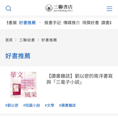
Skip
Prim
to
Men
content
香港書展
好書推薦
做書手記
傳媒推介
得獎好書
讀書雜誌
首頁
三聯說書
好書推薦
好書推薦
【讀書雜誌】劉以鬯的南洋書寫
與「三毫子小説」
#劉以鬯
#短篇小說
#文學
#讀書雜誌