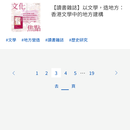
【讀書雜誌】以文學，造地方：
香港文學中的地方建構
#文學
#地方營造
#讀書雜誌
#歷史研究
…
1
2
3
4
5
19
去
頁