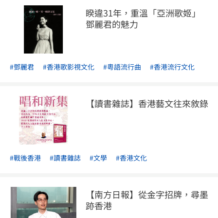
睽違31年，重溫「亞洲歌姬」
鄧麗君的魅力
#鄧麗君
#香港歌影視文化
#粵語流行曲
#香港流行文化
【讀書雜誌】香港藝文往來敘錄
#戰後香港
#讀書雜誌
#文學
#香港文化
【南方日報】從金字招牌，尋墨
跡香港