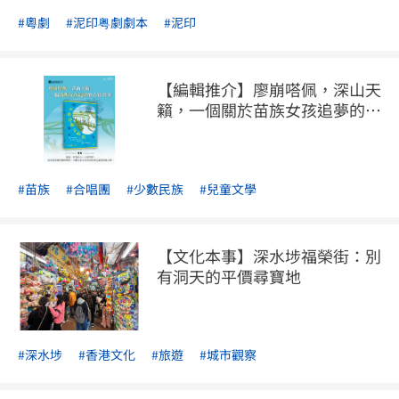
#粵劇
#泥印粤劇劇本
#泥印
【編輯推介】廖崩嗒佩，深山天
籟，一個關於苗族女孩追夢的真
實故事
#苗族
#合唱團
#少數民族
#兒童文學
【文化本事】深水埗福榮街：別
有洞天的平價尋寶地
#深水埗
#香港文化
#旅遊
#城市觀察