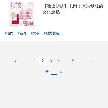
【讀書雜誌】屯門：深港雙城的
文化原點
#屯門
#新界
#文學
#地方營造
…
1
2
3
4
19
去
頁