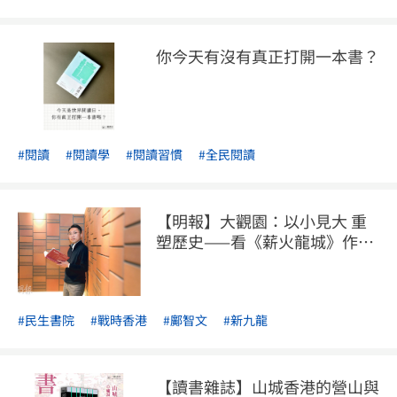
你今天有沒有真正打開一本書？
#閱讀
#閱讀學
#閱讀習慣
#全民閱讀
【明報】大觀園：以小見大 重
塑歷史——看《薪火龍城》作者
鄺智文打開的窗
#民生書院
#戰時香港
#鄺智文
#新九龍
【讀書雜誌】山城香港的營山與