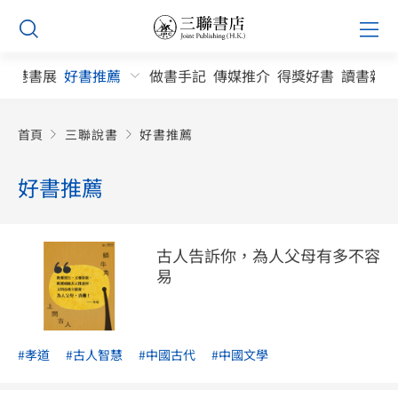
Skip
Prim
to
Men
content
香港書展
好書推薦
做書手記
傳媒推介
得獎好書
讀書雜誌
首頁
三聯說書
好書推薦
好書推薦
古人告訴你，為人父母有多不容
易
#孝道
#古人智慧
#中國古代
#中國文學