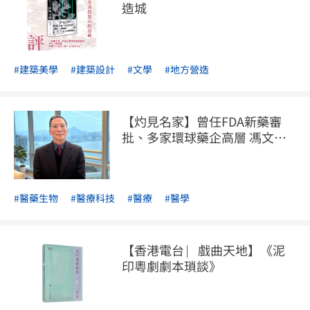
造城
#建築美學
#建築設計
#文學
#地方營造
【灼見名家】曾任FDA新藥審
批、多家環球藥企高層 馮文昌
博士談港發展醫療科技邊瓣掂
#醫藥生物
#醫療科技
#醫療
#醫學
【香港電台 ⎸戲曲天地】《泥
印粵劇劇本瑣談》