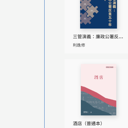
三管演義：廉政公署反貪
五十年
利逸修
酒店（普通本）