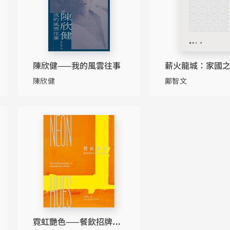
陳欣健——我的風雲往事
薪火龍城：家國
生書院（1926-19
陳欣健
鄺智文
（平裝）
霓虹艷色——餐飲招牌手