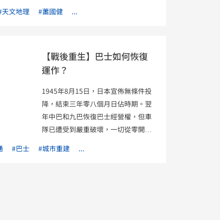
熟，人們是怎樣得知風暴來襲？政府
#天文地理
#蕭國健
...
又是怎樣通報風暴訊息？ 自1884年，
香港已採用一套分別為圓柱形、球形
和圓錐形的信號系統。最初，熱帶氣
【戰後重生】巴士如何恢復
旋警告信號只為方便航海人士，當熱
運作？
帶氣旋逼近香港時，會鳴炮警告居
民，俗稱「燒風炮」。 1917年，熱帶
1945年8月15日，日本宣佈無條件投
氣旋警告信號改為大眾所採用，以一
降，結束三年零八個月日佔時期。翌
至七號風球信號代表不同風暴情況。
年中巴和九巴恢復巴士經營權，但車
1931年改為一至十號，其中五至八號
隊已遭受到嚴重破壞，一切從零開
分別表示烈風來自西北、西南、東北
始。面對巴士不足、乘客過度擠迫、
或東南四個方向；九號則代表烈風風
通
#巴士
#城市重建
...
黑市貨車入侵等問題，九巴 KMB 九巴
力增強；十號代表颶風經已吹襲。為
專頁 是如何迎難而上？
九巴改裝軍
免公眾混淆，天文台及後取消少有發
車做巴士
戰後行走香港島的巴士僅
出的二至四號信號，並於一號戒備信
得四部；九龍則有八部，另有一至兩
號及五號烈風信號之間加上三號強風
部壞車也要搶救回來使用。政府有鑑
信號。 1973年，五至八號風球分別由
於巴士短缺，便設法撥出一部分軍車