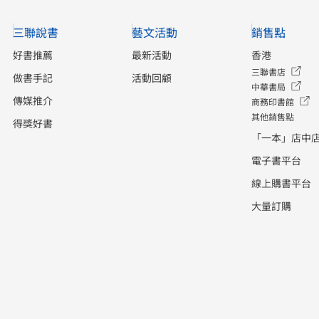
完善 1983年，紅磡體育館落成，為大
至世界其他地區的建築脈絡，回應
型演出提供了理想場地，紐約愛樂、
三聯說書
藝文活動
銷售點
「香港建築缺乏特色」的迷思，同時
芝加哥、匹茲堡交響樂團等國際知名
在無盡長河中找到「香港建築」的位
好書推薦
最新活動
香港
樂團也曾在此獻演。同時，荃灣、沙
置。 書籍以「資料夾」形式設計，翻
三聯書店
田、屯門等大會堂以及香港文化中陸
做書手記
活動回顧
中華書局
開書本就如走進一個圖文並茂的檔案
續建成。近年，西九文化區、東九龍
傳媒推介
商務印書館
館。設計師巧妙加入許多精緻的檔案
文化中心相繼落成，東西互映，共築
其他銷售點
得獎好書
元素，其中以邊緣切割方式呈現的索
文化新局。圖3：1922年，梅蘭芳來
「一本」店中
引設計，既能作為章節分類指引，又
港演出資訊。 《讀書雜誌》（第十八
電子書平台
能營造出有如水泥階梯般的視覺效
期）現於各大書店有售，電子書經已
果，令讀者感受恍如踏進建築物般的
線上購書平台
推出網上購買：
秩序感。 本書使用通心脊配合鬆書紙
大量訂購
https://tinyurl.com/33edbtfu電子
的方式裝訂，內頁既能做到畫冊般的
書：https://tinyurl.com/3xb9f3pu
全開攤平，讓圖像充分展示，又能維
今期推薦書單：
持一書在手的輕巧感。 書中設圖像分
https://tinyurl.com/yc2ahkw5
類編號，如P為相片、S為草圖等，進
一步協助整理研究資料，建立鮮明的
視覺識別，同時能讓讀者於書末進行