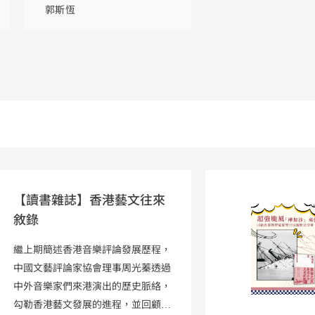
稿視覺記錄
郭斯恆
【讀書雜誌】香港藝文往來
敘錄
繼上期簡述香港音樂評論發展歷程，
中國文藝評論家協會理事周光蓁透過
中外音樂家們來港演出的歷史脈絡，
勾勒香港藝文發展的進程，並回顧傳