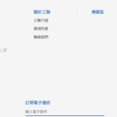
八號西北、八號西南、八號東北及八
改裝成巴士。九巴前總經理雷中元曾
號東南四個信號代替，自此一直沿用
關於三聯
傳媒區
在訪問中提及：「日本投降，英軍回
至今，變成今天我們熟知的熱帶氣旋
來接手後，好像送了幾十輛軍車給九
三聯介紹
警告信號系統。 自開埠以來，香港曾
巴改裝做巴士。」
搭巴士搵命搏
經歷大大小小不同的風災，威脅市民
獎項列表
由於戰後巴士嚴重不足，當時巴士總
的生命及財產安全。蕭國健作品集
聯絡我們
是超載，更時常成為報章的投訴主
《無妄之災：香港古今災患紀略》全
題：「一輛載客量36 名乘客的巴士，
面回顧香港的古今災患，當中既有風
店
竟可以擠進100 人！」「等巴士等了
災、火災等天災，亦不乏堂匪、海寇
20 分鐘已經夠討厭了，最後迎來一輛
等人禍，作者從此獨特視角出發重溫
不停站的巴士，天啊！還有乘客騎在
各朝政府的積極應對，傳遞「制天命
擋泥板和坐在引擎蓋上，真夠嚇
而用之」的精神。 《無妄之災：香港
人！」戰後車輛組件供應緊絀，九巴
古今災患紀略》作者：蕭國健頁數：
只能見步行步，能湊夠車輛走哪條線
176頁開度：140 x 210 mm定價：港
便復辦哪條線。
軟硬兼施擊退黑市
幣108元按此線上購買
貨車
1946 年，九巴勉強以八輛巴
訂閱電子通訊
士恢復兩條九龍巴士路線。大量貨車
加入搶客，最後在警方介入下，九巴