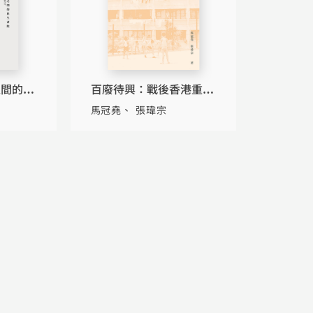
之間的民
百廢待興：戰後香港重建
57）
歷程
馬冠堯
張瑋宗