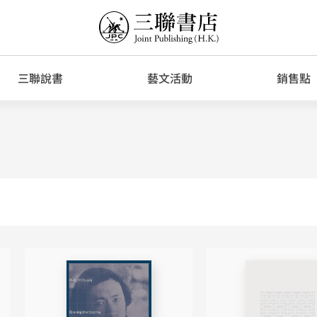
三聯說書
藝文活動
銷售點