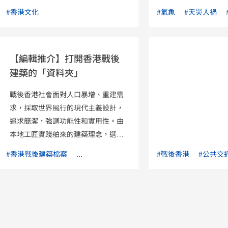
奇大師的演出足跡： 香港淪陷，音樂
#香港文化
#氣象
#天災人禍
家訪港為國難籌款義演 1922年，梅蘭
芳在西營盤太平戲院連演十五場，是
北京戲班來港演出最為轟動的一次。
【編輯推介】打開香港戰後
此後，梅蘭芳不時來港演出，直至
建築的「資料夾」
1941年香港淪陷。淪陷期間，不少音
樂家訪港為國難籌款義演，包括男低
戰後香港社會面對人口暴增、重建需
音斯義桂、舞蹈家戴愛蓮及國樂大師
求，採取世界風行的現代主義設計，
衛仲樂等。 戰後迎香港大會堂開幕，
追求簡潔，強調功能性和實用性。由
文化活動如潮湧現 1962年，香港大會
本地工匠實踐舶來的建築理念，選用
堂開幕，填補了本地專業演出場地的
本地的材料，並因應氣候及社會環
真空，美國殿堂級歌手法蘭・仙納杜
#香港戰後建築檔案
...
#戰後香港
#公共交
境，逐漸發展成屬於香港的融合多重
拉，爵士大師岩士唐、艾靈頓等的香
文化與思想影響的建築體系。 《香港
港首演俱在大會堂舉行。1973年，首
戰後建築檔案：1950至1980年代的
屆香港藝術節開幕，海內外音樂家及
現代建築故事》探討1950至1980年
樂團相繼來港，進行密集式演出。 香
代香港建築發展的不同階段，以建築
港黃金時期文化騰飛，演出硬件越漸
故事作為切入點，串連香港與亞洲以