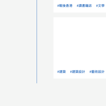
#戰後香港
#讀書雜誌
#文學
#建築
#建築設計
#藝術設計